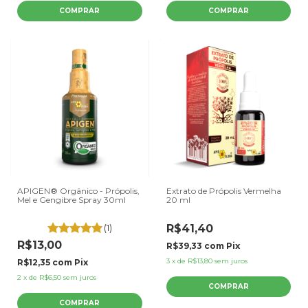
APIGEN® Orgânico - Própolis,
Extrato de Própolis Vermelha
Mel e Gengibre Spray 30ml
20 ml
(1)
R$41,40
R$13,00
R$39,33
com
Pix
3
x
de
R$13,80
sem juros
R$12,35
com
Pix
2
x
de
R$6,50
sem juros