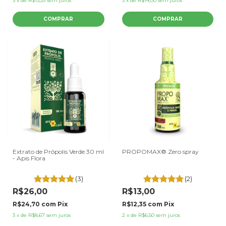
3
x
de
R$13,33
sem juros
3
x
de
R$14,00
sem juros
Extrato de Própolis Verde 30 ml
PROPOMAX® Zero spray
- Apis Flora
(3)
(2)
R$26,00
R$13,00
R$24,70
com
Pix
R$12,35
com
Pix
3
x
de
R$8,67
sem juros
2
x
de
R$6,50
sem juros