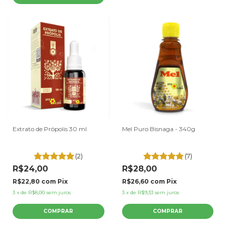
Extrato de Própolis 30 ml
Mel Puro Bisnaga - 340g
(2)
(7)
R$24,00
R$28,00
R$22,80
com
Pix
R$26,60
com
Pix
3
x
de
R$8,00
sem juros
3
x
de
R$9,33
sem juros