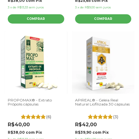
R$38,00
com
Pix
R$25,65
com
Pix
3
x
de
R$13,33
sem juros
3
x
de
R$9,00
sem juros
PROPOMAX® - Extrato
APIREAL® - Geleia Real
Própolis cápsulas
Natural Liofilizada 30 cápsulas
(6)
(3)
R$40,00
R$42,00
R$38,00
com
Pix
R$39,90
com
Pix