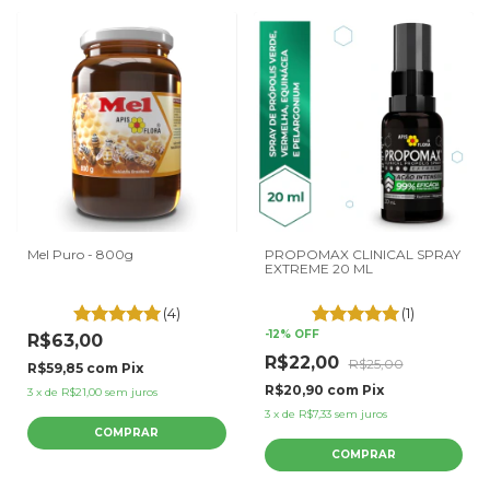
Mel Puro - 800g
PROPOMAX CLINICAL SPRAY
EXTREME 20 ML
(4)
(1)
-
12
%
OFF
R$63,00
R$22,00
R$25,00
R$59,85
com
Pix
R$20,90
com
Pix
3
x
de
R$21,00
sem juros
3
x
de
R$7,33
sem juros