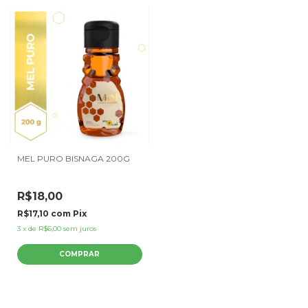
MEL PURO BISNAGA 200G
R$18,00
R$17,10
com
Pix
3
x
de
R$6,00
sem juros