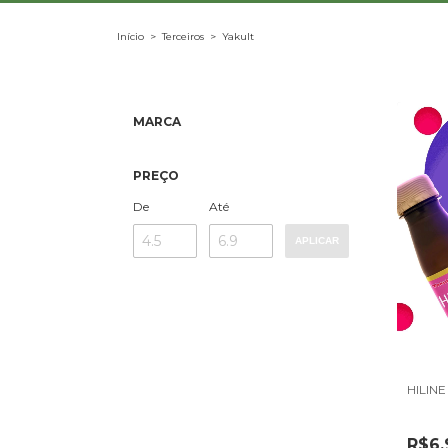
Início
>
Terceiros
>
Yakult
MARCA
PREÇO
De
Até
APLICAR
HILINE
R$6,