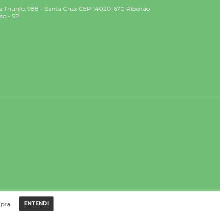
 Triunfo, 988 – Santa Cruz CEP 14020-670 Ribeirão
to - SP
mpra.
ENTENDI