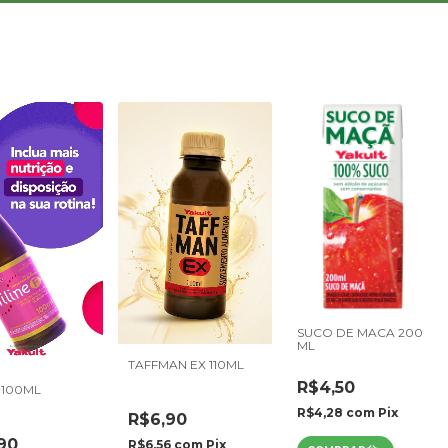
SUCO DE MACA 200
ML
TAFFMAN EX 110ML
R$4,50
 100ML
R$4,28
com
Pix
R$6,90
90
R$6,56
com
Pix