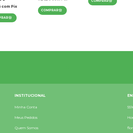
6
com
Pix
INSTITUCIONAL
EN
Minha Conta
551
Meus Pedidos
Hor
Quem Somos
flo