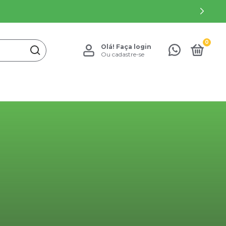
0
Olá!
Faça login
Ou cadastre-se