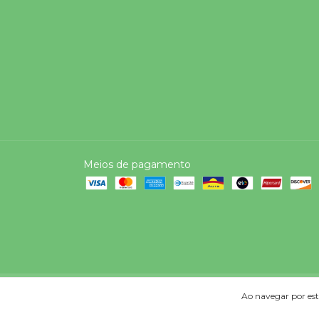
Meios de pagamento
Copyright Ferreira E Meda Coml. Ltda ME - 02975426000196 - 2026. 
Ao navegar por est