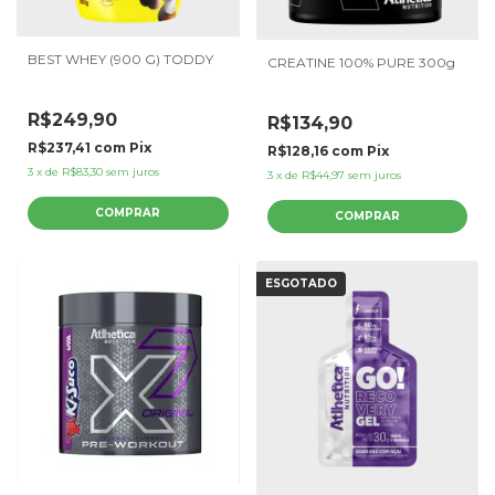
BEST WHEY (900 G) TODDY
CREATINE 100% PURE 300g
R$249,90
R$134,90
R$237,41
com
Pix
R$128,16
com
Pix
3
x
de
R$83,30
sem juros
3
x
de
R$44,97
sem juros
ESGOTADO