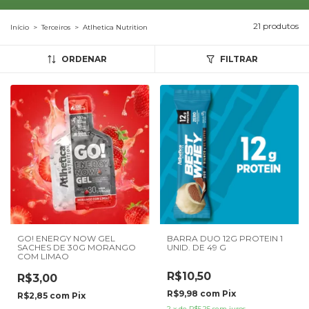
21 produtos
Início
>
Terceiros
>
Atlhetica Nutrition
ORDENAR
FILTRAR
GO! ENERGY NOW GEL
BARRA DUO 12G PROTEIN 1
SACHES DE 30G MORANGO
UNID. DE 49 G
COM LIMAO
R$10,50
R$3,00
R$9,98
com
Pix
R$2,85
com
Pix
2
x
de
R$5,25
sem juros