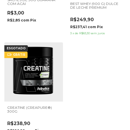
BEST WHEY (900 G) DULCE
COM ACAI
DE LECHE PREMIUM
R$3,00
R$249,90
R$2,85
com
Pix
R$237,41
com
Pix
3
x
de
R$83,30
sem juros
ESGOTADO
GRÁTIS
CREATINE (CREAPURE®)
300G
R$238,90