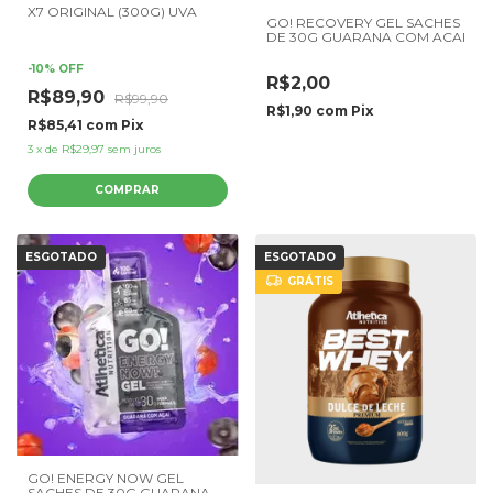
X7 ORIGINAL (300G) UVA
GO! RECOVERY GEL SACHES
DE 30G GUARANA COM ACAI
-
10
%
OFF
R$2,00
R$89,90
R$99,90
R$1,90
com
Pix
R$85,41
com
Pix
3
x
de
R$29,97
sem juros
ESGOTADO
ESGOTADO
GRÁTIS
GO! ENERGY NOW GEL
SACHES DE 30G GUARANA