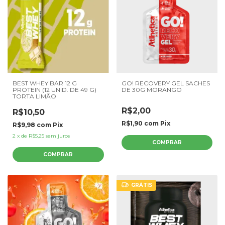
BEST WHEY BAR 12 G
GO! RECOVERY GEL SACHES
PROTEIN (12 UNID. DE 49 G)
DE 30G MORANGO
TORTA LIMÃO
R$2,00
R$10,50
R$1,90
com
Pix
R$9,98
com
Pix
2
x
de
R$5,25
sem juros
GRÁTIS