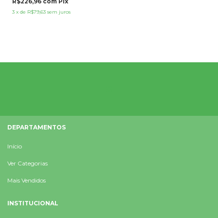
R$226,96
com
Pix
3
x
de
R$79,63
sem juros
DEPARTAMENTOS
Início
Ver Categorias
Mais Vendidos
INSTITUCIONAL