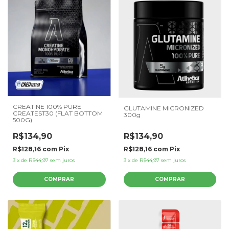
CREATINE 100% PURE
GLUTAMINE MICRONIZED
CREATEST30 (FLAT BOTTOM
300g
500G)
R$134,90
R$134,90
R$128,16
com
Pix
R$128,16
com
Pix
3
x
de
R$44,97
sem juros
3
x
de
R$44,97
sem juros