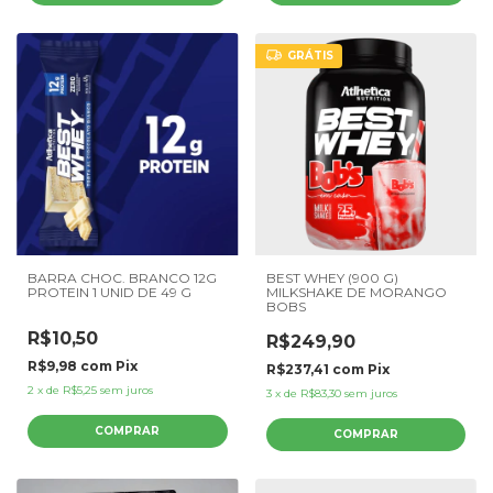
GRÁTIS
BARRA CHOC. BRANCO 12G
BEST WHEY (900 G)
PROTEIN 1 UNID DE 49 G
MILKSHAKE DE MORANGO
BOBS
R$10,50
R$249,90
R$9,98
com
Pix
R$237,41
com
Pix
2
x
de
R$5,25
sem juros
3
x
de
R$83,30
sem juros