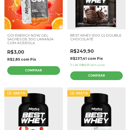
GO! ENERGY NOW GEL
BEST WHEY (900 G) DOUBLE
SACHES DE 30G LARANJA
CHOCOLATE
COM ACEROLA
R$249,90
R$3,00
R$237,41
com
Pix
R$2,85
com
Pix
3
x
de
R$83,30
sem juros
GRÁTIS
GRÁTIS