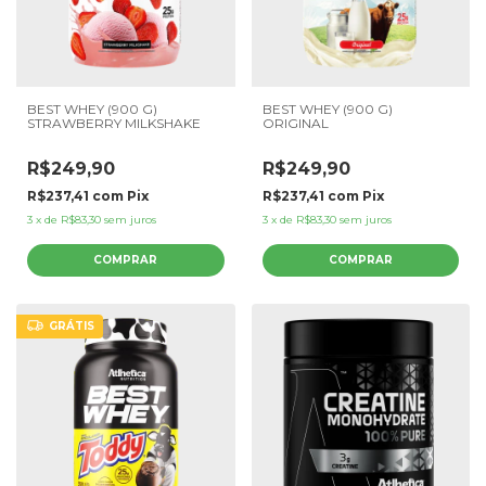
BEST WHEY (900 G)
BEST WHEY (900 G)
STRAWBERRY MILKSHAKE
ORIGINAL
R$249,90
R$249,90
R$237,41
com
Pix
R$237,41
com
Pix
3
x
de
R$83,30
sem juros
3
x
de
R$83,30
sem juros
GRÁTIS