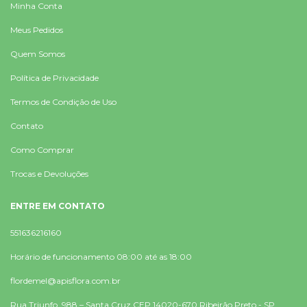
Minha Conta
Meus Pedidos
Quem Somos
Política de Privacidade
Termos de Condição de Uso
Contato
Como Comprar
Trocas e Devoluções
ENTRE EM CONTATO
551636216160
Horário de funcionamento 08:00 até as 18:00
flordemel@apisflora.com.br
Rua Triunfo, 988 – Santa Cruz CEP 14020-670 Ribeirão Preto - SP