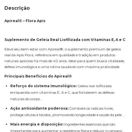
Descrição
Apireal® – Flora Apis
Suplemento de Geleia Real Liofilizada com Vitaminas E, A e C
Eleve seu bem-estar com Apireal®, o suplemento premium de geleia
real da Apis Flora, referência em qualidade e tradição em produtos
naturais apícolas há mais de 40 anos. Ideal para quem busca vitalidade,
defesa imunológica e uma rotina saudável com máxima praticidade.
Principais Benefícios do Apireal®
Reforço do sistema imunológico:
Geleia real liofilizada
enriquecida com vitaminas E, A e C, que fortalecem as defesas
naturais do corpo .
Ação antioxidante poderosa:
Combate os radicais livres,
protege células e tecidos, promovendo longevidade e saúde da pele .
Mais energia e disposição:
Ingredientes essenciais que são
importantes para aumentar a resistência física e reduzir o cansaço .