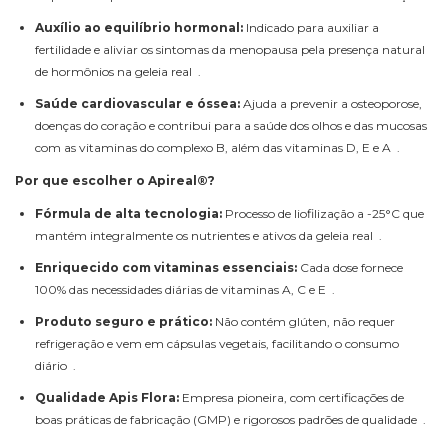
Auxílio ao equilíbrio hormonal:
Indicado para auxiliar a
fertilidade e aliviar os sintomas da menopausa pela presença natural
de hormônios na geleia real .
Saúde cardiovascular e óssea:
Ajuda a prevenir a osteoporose,
doenças do coração e contribui para a saúde dos olhos e das mucosas
com as vitaminas do complexo B, além das vitaminas D, E e A .
Por que escolher o Apireal®?
Fórmula de alta tecnologia:
Processo de liofilização a -25°C que
mantém integralmente os nutrientes e ativos da geleia real .
Enriquecido com vitaminas essenciais:
Cada dose fornece
100% das necessidades diárias de vitaminas A, C e E .
Produto seguro e prático:
Não contém glúten, não requer
refrigeração e vem em cápsulas vegetais, facilitando o consumo
diário .
Qualidade Apis Flora:
Empresa pioneira, com certificações de
boas práticas de fabricação (GMP) e rigorosos padrões de qualidade .