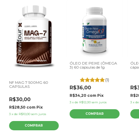
ÓLEO DE PEIXE (ÔMEGA
ÓLE
3) 60 cápsulas de 1g
cáps
(1)
NF MAG 7 500MG 60
CAPSULAS
R$36,00
R$
R$34,20
com
Pix
R$2
R$30,00
3
x
de
R$12,00
sem juros
3
x
d
R$28,50
com
Pix
3
x
de
R$10,00
sem juros