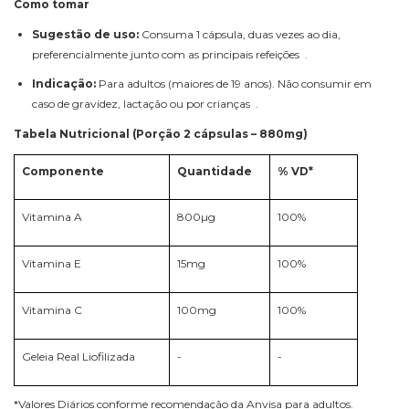
Como tomar
Sugestão de uso:
Consuma 1 cápsula, duas vezes ao dia,
preferencialmente junto com as principais refeições .
Indicação:
Para adultos (maiores de 19 anos). Não consumir em
caso de gravidez, lactação ou por crianças .
Tabela Nutricional (Porção 2 cápsulas – 880mg)
Componente
Quantidade
% VD*
Vitamina A
800µg
100%
Vitamina E
15mg
100%
Vitamina C
100mg
100%
Geleia Real Liofilizada
-
-
*Valores Diários conforme recomendação da Anvisa para adultos.