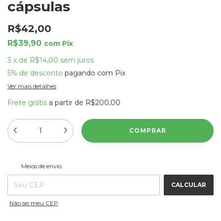
cápsulas
R$42,00
R$39,90
com
Pix
3
x
de
R$14,00
sem juros
5% de desconto
pagando com Pix
Ver mais detalhes
Frete grátis
a partir de
R$200,00
ALTERAR CEP
Entregas para o CEP:
Meios de envio
CALCULAR
Não sei meu CEP