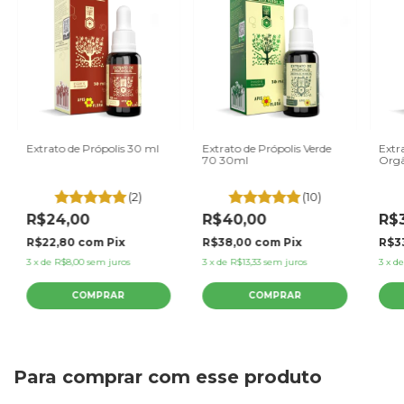
Extrato de Própolis 30 ml
Extrato de Própolis Verde
Extr
70 30ml
Orgâ
(2)
(10)
R$24,00
R$40,00
R$
R$22,80
com
Pix
R$38,00
com
Pix
R$3
3
x
de
R$8,00
sem juros
3
x
de
R$13,33
sem juros
3
x
d
Para comprar com esse produto