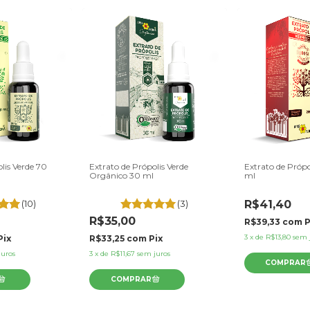
lis Verde 70
Extrato de Própolis Verde
Extrato de Próp
Orgânico 30 ml
ml
(10)
(3)
R$41,40
R$35,00
R$39,33
com
P
3
x
de
R$13,80
sem 
Pix
R$33,25
com
Pix
juros
3
x
de
R$11,67
sem juros