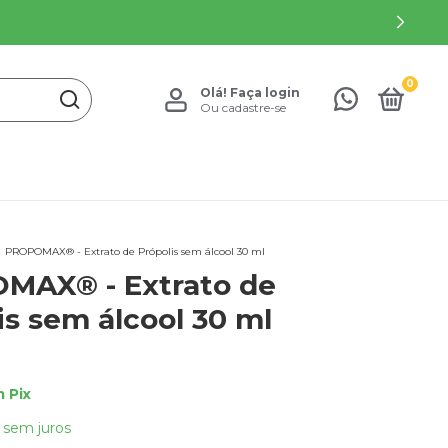
0
Olá!
Faça login
Ou cadastre-se
PROPOMAX® - Extrato de Própolis sem álcool 30 ml
MAX® - Extrato de
is sem álcool 30 ml
m
Pix
sem juros