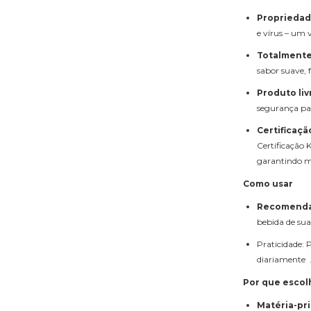
Propriedad
e vírus – um 
Totalmente
sabor suave, 
Produto liv
segurança par
Certificaçã
Certificação
garantindo m
Como usar
Recomenda-
bebida de sua
Praticidade: 
diariamente 
Por que escol
Matéria-pr