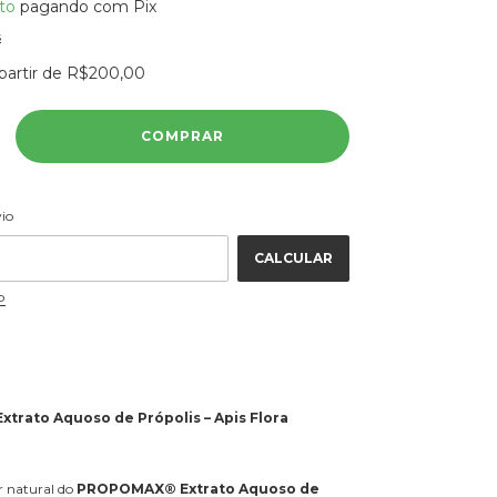
to
pagando com Pix
s
partir de
R$200,00
ALTERAR CEP
 CEP:
vio
CALCULAR
P
rato Aquoso de Própolis – Apis Flora
r natural do
PROPOMAX® Extrato Aquoso de