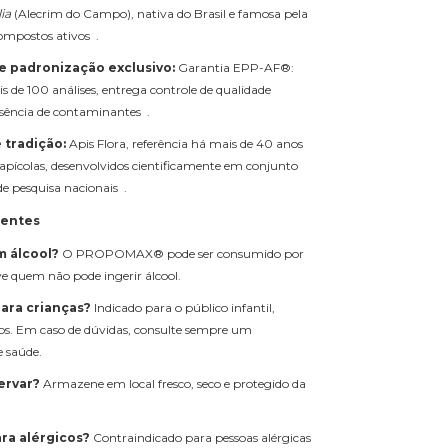
ia
(Alecrim do Campo), nativa do Brasil e famosa pela
ompostos ativos .
e padronização exclusivo:
Garantia EPP-AF®:
s de 100 análises, entrega controle de qualidade
sência de contaminantes .
 tradição:
Apis Flora, referência há mais de 40 anos
pícolas, desenvolvidos cientificamente em conjunto
e pesquisa nacionais .
uentes
m álcool?
O PROPOMAX® pode ser consumido por
ive quem não pode ingerir álcool.
ara crianças?
Indicado para o público infantil,
sos. Em caso de dúvidas, consulte sempre um
e saúde.
ervar?
Armazene em local fresco, seco e protegido da
ra alérgicos?
Contraindicado para pessoas alérgicas