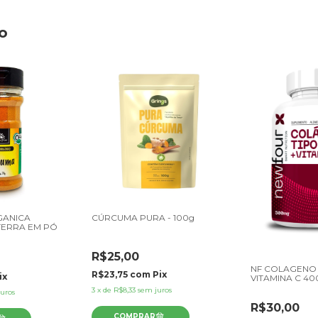
o
GANICA
CÚRCUMA PURA - 100g
TERRA EM PÓ
R$25,00
NF COLAGENO T
R$23,75
com
Pix
ix
VITAMINA C 4
3
x
de
R$8,33
sem juros
uros
R$30,00