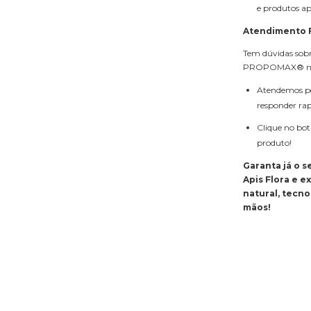
e produtos ap
Atendimento F
Tem dúvidas sobre
PROPOMAX® na 
Atendemos pel
responder ra
Clique no bot
produto!
Garanta já o 
Apis Flora e 
natural, tecno
mãos!