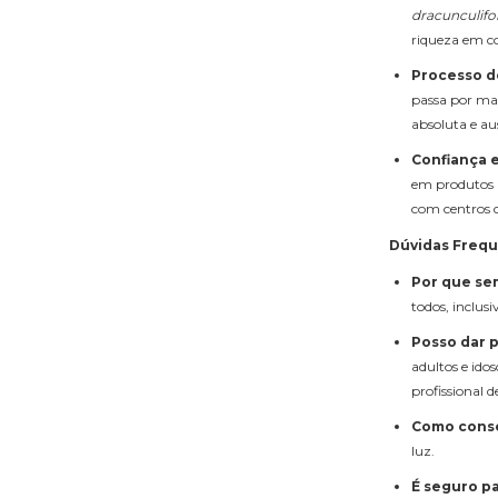
dracunculifol
riqueza em c
Processo d
passa por mai
absoluta e au
Confiança e
em produtos a
com centros d
Dúvidas Freq
Por que se
todos, inclus
Posso dar p
adultos e ido
profissional d
Como cons
luz.
É seguro pa