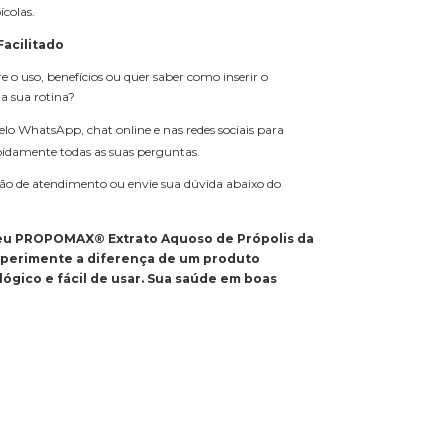
ícolas.
acilitado
 o uso, benefícios ou quer saber como inserir o
sua rotina?
o WhatsApp, chat online e nas redes sociais para
pidamente todas as suas perguntas.
ão de atendimento ou envie sua dúvida abaixo do
seu PROPOMAX® Extrato Aquoso de Própolis da
experimente a diferença de um produto
lógico e fácil de usar. Sua saúde em boas