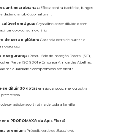
es antimicrobianas:
Eficaz contra bactérias, fungos
verdadeiro antibiótico natural .
 solúvel em água:
Crystalino ao ser diluído e com
facilitando o consumo diário .
re de cera e glúten:
Garantia extra de pureza e
a o seu uso .
o e segurança:
Possui Selo de Inspeção Federal (SIF),
 Kosher Parve, ISO 9001 e Empresa Amiga das Abelhas,
áxima qualidade e compromisso ambiental .
se diluir 30 gotas
em água, suco, mel ou outra
 preferência.
Pode ser adicionado à rotina de toda a família
.
her o PROPOMAX® da Apis Flora?
ima premium:
Própolis verde de
Baccharis