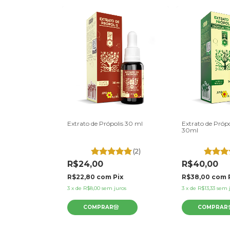
ga - 340g
Extrato de Própolis 30 ml
Extrato de Própo
30ml
(7)
(2)
R$24,00
R$40,00
Pix
R$22,80
com
Pix
R$38,00
com
uros
3
x
de
R$8,00
sem juros
3
x
de
R$13,33
sem 