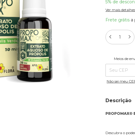
5% de descon
Ver mais detalhe
Frete grátis
a 
Entregas para o
Meios de en
Não sei meu CE
Descrição
PROPOMAX® Ext
Descubra o pode