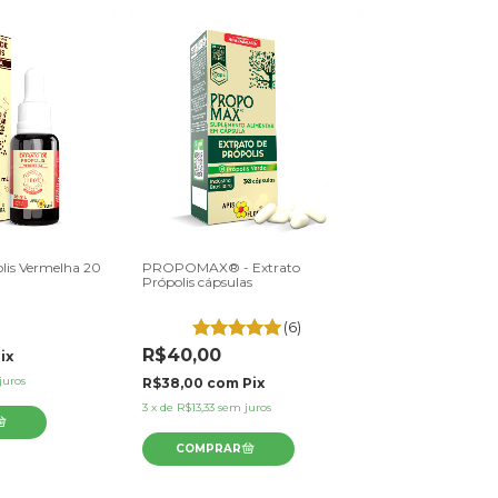
olis Vermelha 20
PROPOMAX® - Extrato
Extrato de Própo
Própolis cápsulas
- Apis Flora
(6)
R$40,00
ix
R$26,00
juros
R$38,00
com
Pix
R$24,70
com
P
3
x
de
R$13,33
sem juros
3
x
de
R$8,67
sem j