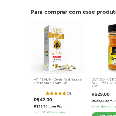
Para comprar com esse produt
APIREAL® - Geleia Real Natural
CURCUMA ÔR
Liofilizada 30 cápsulas
AÇAFRÃO DA 
70G
(3)
R$29,00
 QUELATO
R$42,00
R$27,55
com
P
PS
R$39,90
com
Pix
3
x
de
R$9,67
sem j
3
x
de
R$14,00
sem juros