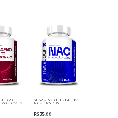
IPO 2 +
NF NAC (N-ACETILCISTEINA)
NF COENZIMA 
00MG 60 CAPS
650MG 60CAPS
60CAPS
R$35,00
R$35,00