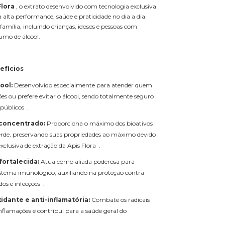
Flora
, o extrato desenvolvido com tecnologia exclusiva
alta performance, saúde e praticidade no dia a dia.
 família, incluindo crianças, idosos e pessoas com
umo de álcool.
efícios
ool:
Desenvolvido especialmente para atender quem
ões ou prefere evitar o álcool, sendo totalmente seguro
 públicos .
concentrado:
Proporciona o máximo dos bioativos
erde, preservando suas propriedades ao máximo devido
xclusiva de extração da Apis Flora .
ortalecida:
Atua como aliada poderosa para
sistema imunológico, auxiliando na proteção contra
ados e infecções .
idante e anti-inflamatória:
Combate os radicais
 inflamações e contribui para a saúde geral do