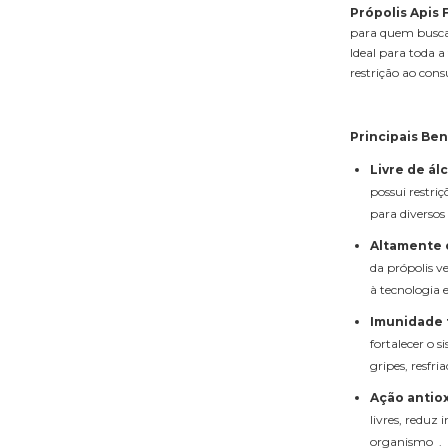
Própolis Apis 
para quem busca 
Ideal para toda a
restrição ao cons
Principais Ben
Livre de álc
possui restriç
para diversos
Altamente 
da própolis v
à tecnologia e
Imunidade f
fortalecer o 
gripes, resfri
Ação antiox
livres, reduz
organismo .