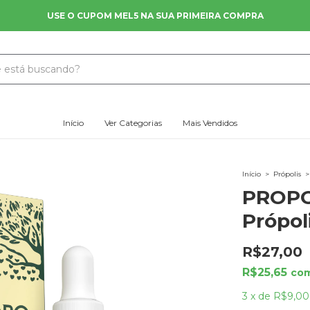
FRETE GRÁTIS NAS COMPRAS A PARTIR DE R$ 200
Início
Ver Categorias
Mais Vendidos
Início
>
Própolis
>
PROPO
Própol
R$27,00
R$25,65
co
3
x
de
R$9,00