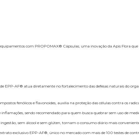
 e equipamentos com PROPOMAX® Cápsulas, uma inovação da Apis Flora que po
rde EPP-AF® atua diretamente no fortalecimento das defesas naturais do organ
ostos fenólicos e flavonoides, auxilia na proteção das células contra os radic
e inflamações, sendo recomendado para quem busca quebrar sem uso de medic
l ingestão, sem álcool e sem glúten, tornam o consumo diário mais conveniente
trato exclusivo EPP-AF®, único no mercado com mais de 100 testes de controle