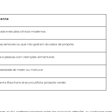
iente
ada e estudos clínicos modernos
oas sensíveis ou que não gostam do sabor de própolis
 e pessoas com restrições alimentares
cessidade de medir ou misturar
nta Baccharis dracunculifolia (própolis verde)
ezes ao dia, preferencialmente antes das principais refeições, ou conforme orien