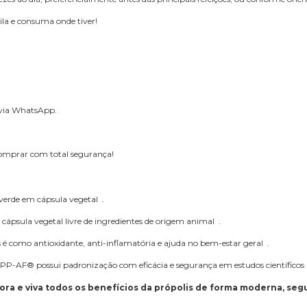
ila e consuma onde tiver!
 via WhatsApp.
comprar com total segurança!
 verde em cápsula vegetal .
a cápsula vegetal livre de ingredientes de origem animal .
 é como antioxidante, anti-inflamatória e ajuda no bem-estar geral .
PP-AF® possui padronização com eficácia e segurança em estudos científicos 
a e viva todos os benefícios da própolis de forma moderna, segur