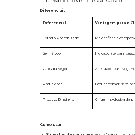
rastreabilidade desde a colheita até sua cápsula .
Diferenciais
Diferencial
Vantagem para o Cl
Extrato Padronizado
Maior eficácia comprov
Sem álcool
Indicado até para pess
Cápsula Vegetal
Adequado para veganos
Praticidade
Fácil de tomar, sem ne
Produto Brasileiro
Origem exclusiva da pla
Como usar
Sugestão de consumo:
Ingerir 1 cápsula, duas v