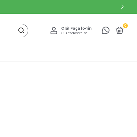
0
Olá!
Faça login
Ou cadastre-se