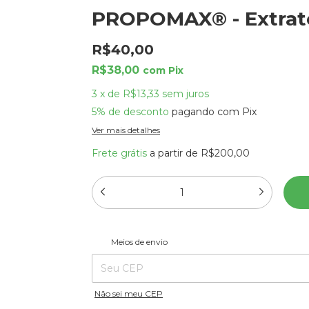
PROPOMAX® - Extrato
R$40,00
R$38,00
com
Pix
3
x
de
R$13,33
sem juros
5% de desconto
pagando com Pix
Ver mais detalhes
Frete grátis
a partir de
R$200,00
Entregas para o CEP:
Meios de envio
Não sei meu CEP