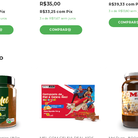
R$35,00
R$39,33
com
P
3
x
de
R$13,80
sem 
Pix
R$33,25
com
Pix
juros
3
x
de
R$11,67
sem juros
o
ngico 480g
MEL COM GELEIA REAL KIDS
Mel Puro - 800