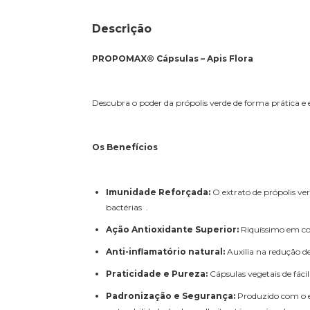
Descrição
PROPOMAX® Cápsulas – Apis Flora
Descubra o poder da própolis verde de forma prática
Os Benefícios
Imunidade Reforçada:
O extrato de própolis ve
bactérias .
Ação Antioxidante Superior:
Riquíssimo em comp
Anti-inflamatório natural:
Auxilia na redução d
Praticidade e Pureza:
Cápsulas vegetais de fáci
Padronização e Segurança:
Produzido com o ex