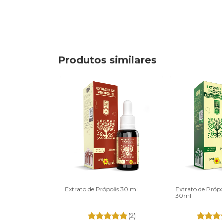
Produtos similares
eia Real Natural
Extrato de Própolis 30 ml
Extrato de Própo
ápsulas
30ml
(3)
(2)