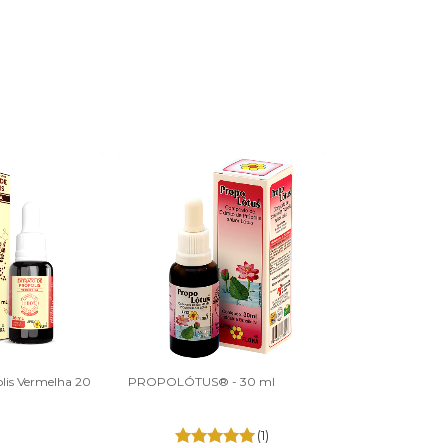
olis Vermelha 20
PROPOLÓTUS® - 30 ml
PROPOMAX® - E
Própolis sem álc
(1)