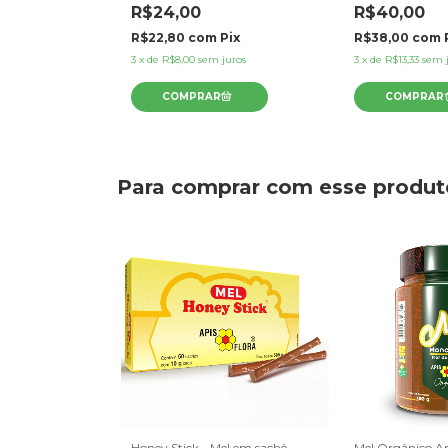
R$24,00
R$40,00
Pix
R$22,80
com
Pix
R$38,00
com
 juros
3
x
de
R$8,00
sem juros
3
x
de
R$13,33
sem 
Para comprar com esse produt
ânico -
Honey Stick - Mel em sachê
Mel Orgânico A